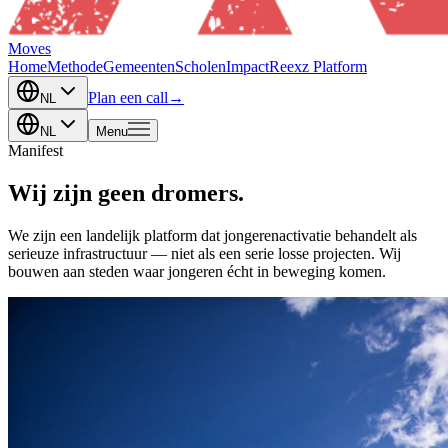
Moves
Home
Methode
Gemeenten
Scholen
Impact
Reexz Platform
Plan een call
→
NL
NL
Menu
Manifest
Wij zijn geen
dromers
.
We zijn een landelijk platform dat jongerenactivatie behandelt als
serieuze infrastructuur — niet als een serie losse projecten. Wij
bouwen aan steden waar jongeren écht in beweging komen.