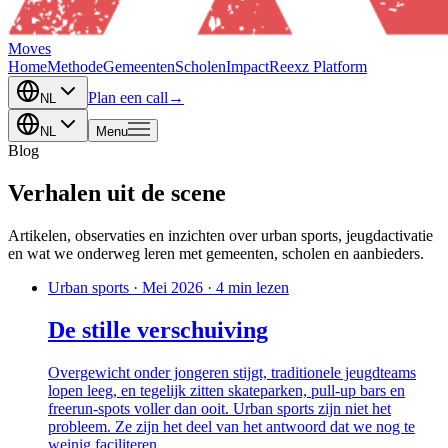
Moves
Home
Methode
Gemeenten
Scholen
Impact
Reexz Platform
Plan een call
→
NL
NL
Menu
Blog
Verhalen uit de scene
Artikelen, observaties en inzichten over urban sports, jeugdactivatie
en wat we onderweg leren met gemeenten, scholen en aanbieders.
Urban sports
·
Mei 2026
·
4 min lezen
De stille verschuiving
Overgewicht onder jongeren stijgt, traditionele jeugdteams
lopen leeg, en tegelijk zitten skateparken, pull-up bars en
freerun-spots voller dan ooit. Urban sports zijn niet het
probleem. Ze zijn het deel van het antwoord dat we nog te
weinig faciliteren.